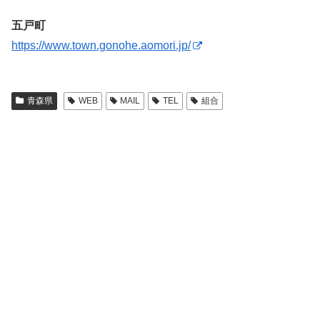
五戸町
https://www.town.gonohe.aomori.jp/
青森県
WEB
MAIL
TEL
組合