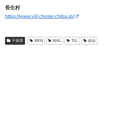
長生村
https://www.vill.chosei.chiba.jp/
千葉県
WEB
MAIL
TEL
組合