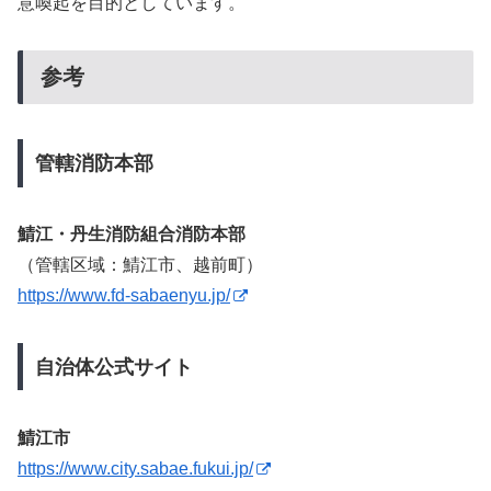
意喚起を目的としています。
参考
管轄消防本部
鯖江・丹生消防組合消防本部
（管轄区域：鯖江市、越前町）
https://www.fd-sabaenyu.jp/
自治体公式サイト
鯖江市
https://www.city.sabae.fukui.jp/