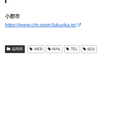
小郡市
https://www.city.ogori.fukuoka.jp/
福岡県
WEB
MAIL
TEL
組合