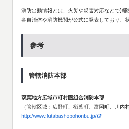
消防出動情報とは、火災や災害対応などで消
各自治体や消防機関が公式に発表しており、
参考
管轄消防本部
双葉地方広域市町村圏組合消防本部
（管轄区域：広野町、楢葉町、富岡町、川内
http://www.futabashobohonbu.jp/