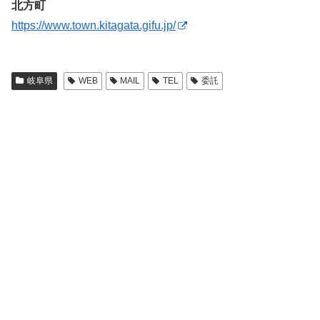
北方町
https://www.town.kitagata.gifu.jp/
岐阜県
WEB
MAIL
TEL
委託