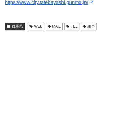
https://www.city.tatebayashi.gunma.jp/
群馬県
WEB
MAIL
TEL
組合