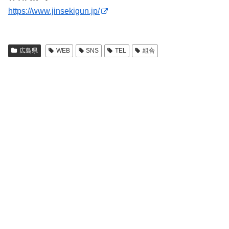
https://www.jinsekigun.jp/
広島県
WEB
SNS
TEL
組合