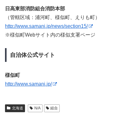
日高東部消防組合消防本部
（管轄区域：浦河町、様似町、えりも町）
http://www.samani.jp/news/section15/
※様似町Webサイト内の様似支署ページ
自治体公式サイト
様似町
http://www.samani.jp/
北海道
N/A
組合