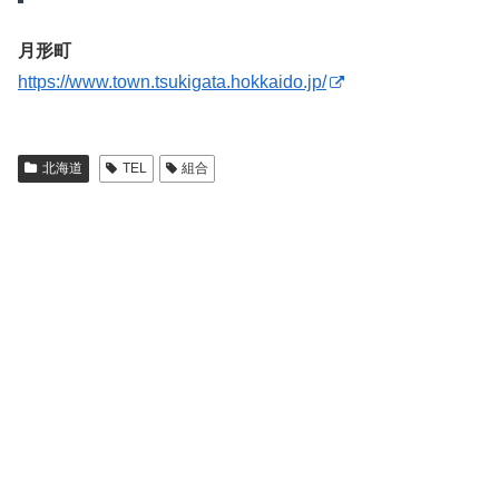
月形町
https://www.town.tsukigata.hokkaido.jp/
北海道
TEL
組合