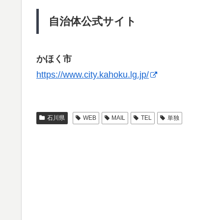
自治体公式サイト
かほく市
https://www.city.kahoku.lg.jp/
石川県
WEB
MAIL
TEL
単独