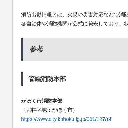
消防出動情報とは、火災や災害対応などで消
各自治体や消防機関が公式に発表しており、
参考
管轄消防本部
かほく市消防本部
（管轄区域：かほく市）
https://www.city.kahoku.lg.jp/001/127/