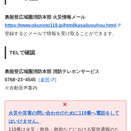
奥能登広域圏消防本部 火災情報メール
https://www.okunoto119.jp/html/kasaijyouhou.html
登録するとメールで情報を受け取ることができます。
TELで確認
奥能登広域圏消防本部 消防テレホンサービス
0768ｰ23ｰ4545
［
参照
］
※自動音声案内
火災や災害の問い合わせのために119番へ電話をして
はいけません。
119番は火災・救急・救助などにおける緊急通報のた