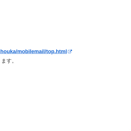
ouhouka/mobilemail/top.html
きます。