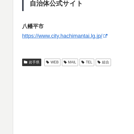
自治体公式サイト
八幡平市
https://www.city.hachimantai.lg.jp/
岩手県
WEB
MAIL
TEL
組合