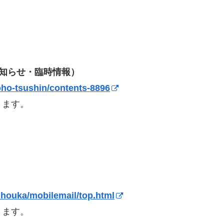
お知らせ・臨時情報）
joho-tsushin/contents-8896
きます。
ouhouka/mobilemail/top.html
きます。