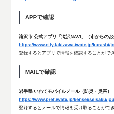
APPで確認
滝沢市 公式アプリ「滝沢NAVI」（市からの
https://www.city.takizawa.iwate.jp/kurashi/
登録するとアプリで情報を確認することがで
MAILで確認
岩手県 いわてモバイルメール（防災・災害）
https://www.pref.iwate.jp/kensei/seisaku/j
登録するとメールで情報を受け取ることがで