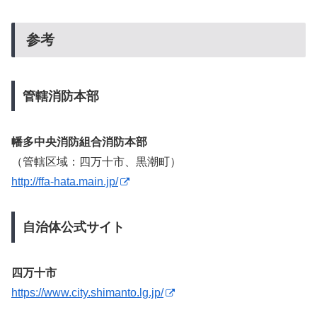
参考
管轄消防本部
幡多中央消防組合消防本部
（管轄区域：四万十市、黒潮町）
http://ffa-hata.main.jp/
自治体公式サイト
四万十市
https://www.city.shimanto.lg.jp/