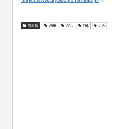
https://www.city.aso.kumamoto.jp/
熊本県
WEB
MAIL
TEL
組合