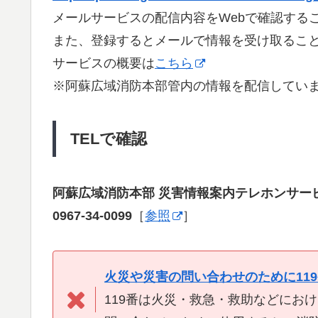
メールサービスの配信内容をWebで確認する
また、登録するとメールで情報を受け取るこ
サービスの概要は
こちら
※阿蘇広域消防本部管内の情報を配信してい
TELで確認
阿蘇広域消防本部 災害情報案内テレホンサー
0967-34-0099
［
参照
］
火災や災害の問い合わせのために11
119番は火災・救急・救助などにお