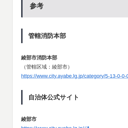
参考
管轄消防本部
綾部市消防本部
（管轄区域：綾部市）
https://www.city.ayabe.lg.jp/category/5-13-0-0-
自治体公式サイト
綾部市