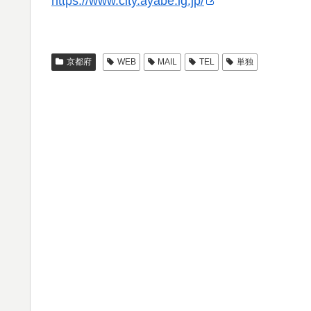
https://www.city.ayabe.lg.jp/
京都府
WEB
MAIL
TEL
単独