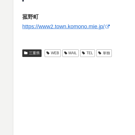
菰野町
https://www2.town.komono.mie.jp/
三重県
WEB
MAIL
TEL
単独