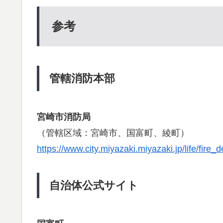
参考
管轄消防本部
宮崎市消防局
（管轄区域：宮崎市、国富町、綾町）
https://www.city.miyazaki.miyazaki.jp/life/fir
自治体公式サイト