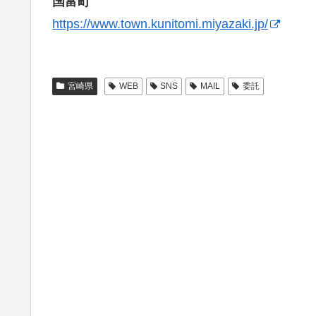
国富町
https://www.town.kunitomi.miyazaki.jp/
宮崎県
WEB
SNS
MAIL
委託