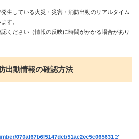
で発生している火災・災害・消防出動のリアルタイム
います。
確認ください（情報の反映に時間がかかる場合があり
防出動情報の確認方法
cknumber/070af67b6f5147dcb51ac2ec5c065631