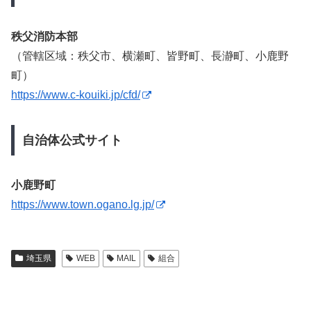
秩父消防本部
（管轄区域：秩父市、横瀬町、皆野町、長瀞町、小鹿野
町）
https://www.c-kouiki.jp/cfd/
自治体公式サイト
小鹿野町
https://www.town.ogano.lg.jp/
埼玉県
WEB
MAIL
組合