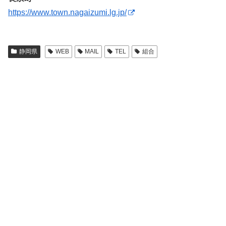
https://www.town.nagaizumi.lg.jp/
静岡県
WEB
MAIL
TEL
組合