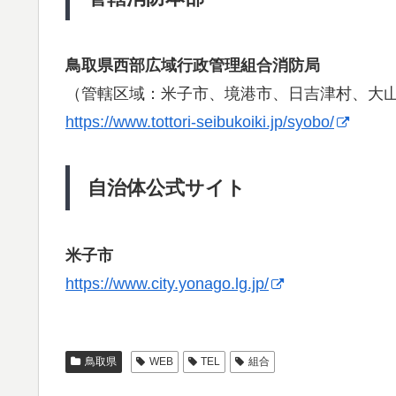
鳥取県西部広域行政管理組合消防局
（管轄区域：米子市、境港市、日吉津村、大
https://www.tottori-seibukoiki.jp/syobo/
自治体公式サイト
米子市
https://www.city.yonago.lg.jp/
鳥取県
WEB
TEL
組合