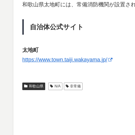
和歌山県太地町には、常備消防機関が設置さ
自治体公式サイト
太地町
https://www.town.taiji.wakayama.jp/
和歌山県
N/A
非常備