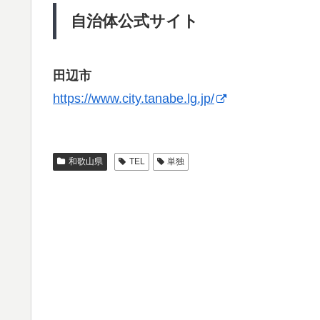
自治体公式サイト
田辺市
https://www.city.tanabe.lg.jp/
和歌山県
TEL
単独