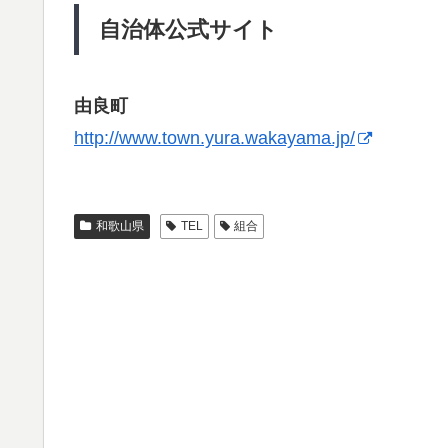
自治体公式サイト
由良町
http://www.town.yura.wakayama.jp/
和歌山県
TEL
組合