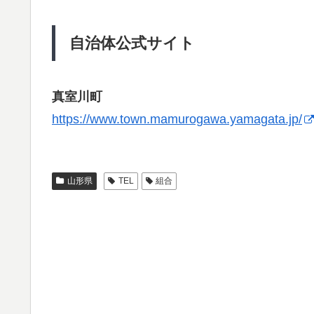
自治体公式サイト
真室川町
https://www.town.mamurogawa.yamagata.jp/
山形県
TEL
組合