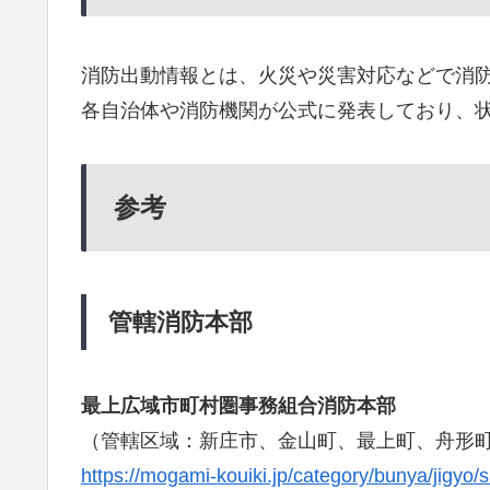
消防出動情報とは、火災や災害対応などで消
各自治体や消防機関が公式に発表しており、
参考
管轄消防本部
最上広域市町村圏事務組合消防本部
（管轄区域：新庄市、金山町、最上町、舟形
https://mogami-kouiki.jp/category/bunya/jigyo/