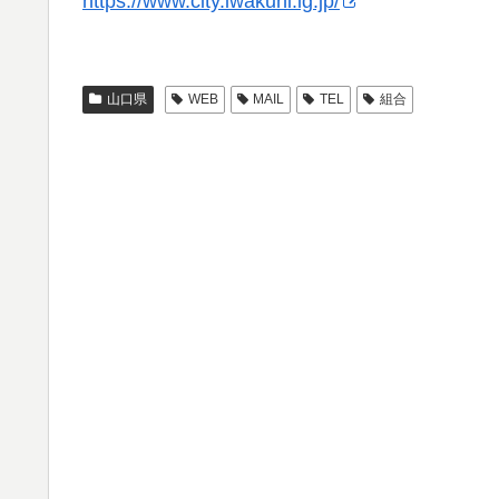
https://www.city.iwakuni.lg.jp/
山口県
WEB
MAIL
TEL
組合