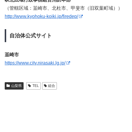
（管轄区域：韮崎市、北杜市、甲斐市（旧双葉町域））
http://www.kyohoku-koiki.jp/firedep/
自治体公式サイト
韮崎市
https://www.city.nirasaki.lg.jp/
山梨県
TEL
組合