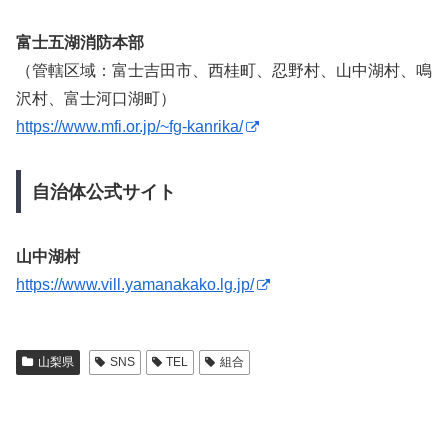
富士五湖消防本部
（管轄区域：富士吉田市、西桂町、忍野村、山中湖村、鳴
沢村、富士河口湖町）
https://www.mfi.or.jp/~fg-kanrika/
自治体公式サイト
山中湖村
https://www.vill.yamanakako.lg.jp/
山梨県
SNS
TEL
組合