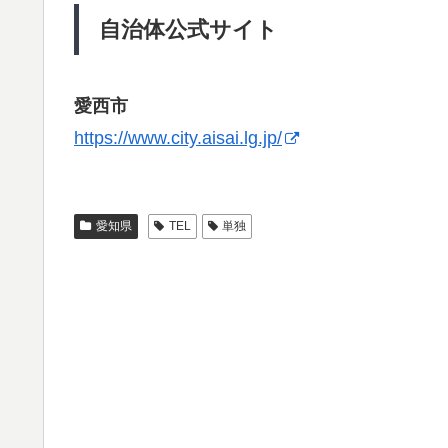
自治体公式サイト
愛西市
https://www.city.aisai.lg.jp/
愛知県
TEL
単独