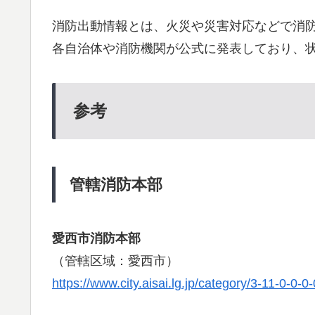
消防出動情報とは、火災や災害対応などで消
各自治体や消防機関が公式に発表しており、
参考
管轄消防本部
愛西市消防本部
（管轄区域：愛西市）
https://www.city.aisai.lg.jp/category/3-11-0-0-0