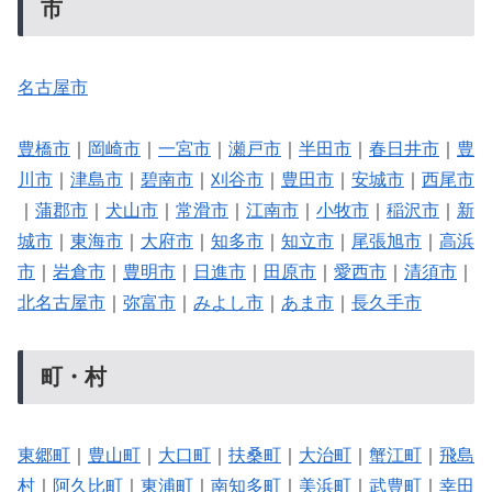
市
名古屋市
豊橋市
｜
岡崎市
｜
一宮市
｜
瀬戸市
｜
半田市
｜
春日井市
｜
豊
川市
｜
津島市
｜
碧南市
｜
刈谷市
｜
豊田市
｜
安城市
｜
西尾市
｜
蒲郡市
｜
犬山市
｜
常滑市
｜
江南市
｜
小牧市
｜
稲沢市
｜
新
城市
｜
東海市
｜
大府市
｜
知多市
｜
知立市
｜
尾張旭市
｜
高浜
市
｜
岩倉市
｜
豊明市
｜
日進市
｜
田原市
｜
愛西市
｜
清須市
｜
北名古屋市
｜
弥富市
｜
みよし市
｜
あま市
｜
長久手市
町・村
東郷町
｜
豊山町
｜
大口町
｜
扶桑町
｜
大治町
｜
蟹江町
｜
飛島
村
｜
阿久比町
｜
東浦町
｜
南知多町
｜
美浜町
｜
武豊町
｜
幸田