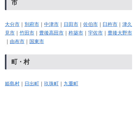
市
大分市
｜
別府市
｜
中津市
｜
日田市
｜
佐伯市
｜
臼杵市
｜
津久
見市
｜
竹田市
｜
豊後高田市
｜
杵築市
｜
宇佐市
｜
豊後大野市
｜
由布市
｜
国東市
町・村
姫島村
｜
日出町
｜
玖珠町
｜
九重町