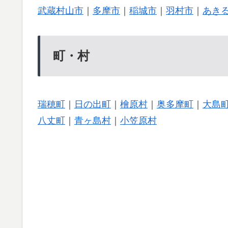
武蔵村山市
｜
多摩市
｜
稲城市
｜
羽村市
｜
あき
町・村
瑞穂町
｜
日の出町
｜
檜原村
｜
奥多摩町
｜
大島
八丈町
｜
青ヶ島村
｜
小笠原村