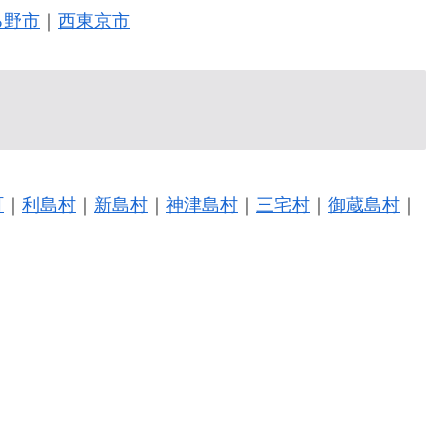
る野市
｜
西東京市
町
｜
利島村
｜
新島村
｜
神津島村
｜
三宅村
｜
御蔵島村
｜